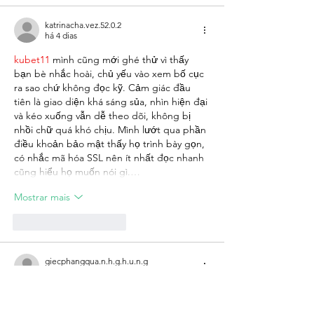
katrinacha.vez.52.0.2
há 4 dias
kubet11
 mình cũng mới ghé thử vì thấy 
bạn bè nhắc hoài, chủ yếu vào xem bố cục 
ra sao chứ không đọc kỹ. Cảm giác đầu 
tiên là giao diện khá sáng sủa, nhìn hiện đại 
và kéo xuống vẫn dễ theo dõi, không bị 
nhồi chữ quá khó chịu. Mình lướt qua phần 
điều khoản bảo mật thấy họ trình bày gọn, 
có nhắc mã hóa SSL nên ít nhất đọc nhanh 
cũng hiểu họ muốn nói gì.…
Mostrar mais
Curtir
Responder
giecphangqua.n.h.g.h.u.n.g
há 4 dias
kubet88
 mình cũng kiểu nghe nhắc hoài 
nên bấm vào xem thử cho biết thôi. Không 