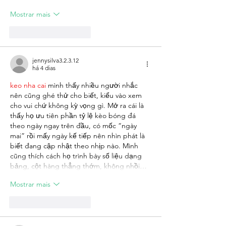
Mostrar mais
Curtir
Responder
jennysilva3.2.3.12
há 4 dias
keo nha cai
 mình thấy nhiều người nhắc 
nên cũng ghé thử cho biết, kiểu vào xem 
cho vui chứ không kỳ vọng gì. Mở ra cái là 
thấy họ ưu tiên phần tỷ lệ kèo bóng đá 
theo ngày ngay trên đầu, có mốc “ngày 
mai” rồi mấy ngày kế tiếp nên nhìn phát là 
biết đang cập nhật theo nhịp nào. Mình 
cũng thích cách họ trình bày số liệu dạng 
bảng, cột hàng thẳng thớm, không nhồi…
Mostrar mais
Curtir
Responder