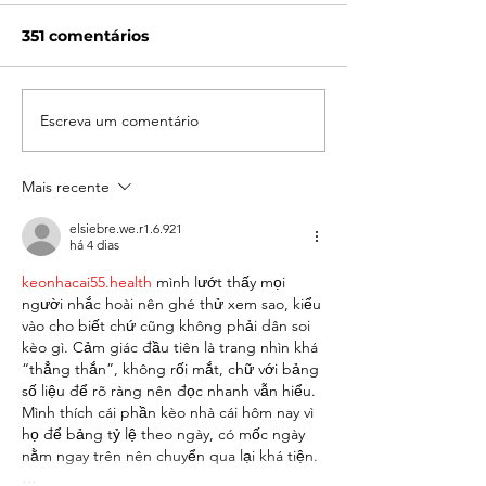
351 comentários
Escreva um comentário
MasterPlan 2040:
A Londrina qu
londrinenses querem
começa a surg
uma cidade
MasterPlan
Mais recente
inovadora,
sustentável e com
elsiebre.we.r1.6.921
vida de qualidade
há 4 dias
keonhacai55.health
 mình lướt thấy mọi 
người nhắc hoài nên ghé thử xem sao, kiểu 
vào cho biết chứ cũng không phải dân soi 
kèo gì. Cảm giác đầu tiên là trang nhìn khá 
“thẳng thắn”, không rối mắt, chữ với bảng 
số liệu để rõ ràng nên đọc nhanh vẫn hiểu. 
Mình thích cái phần kèo nhà cái hôm nay vì 
họ để bảng tỷ lệ theo ngày, có mốc ngày 
nằm ngay trên nên chuyển qua lại khá tiện.
…