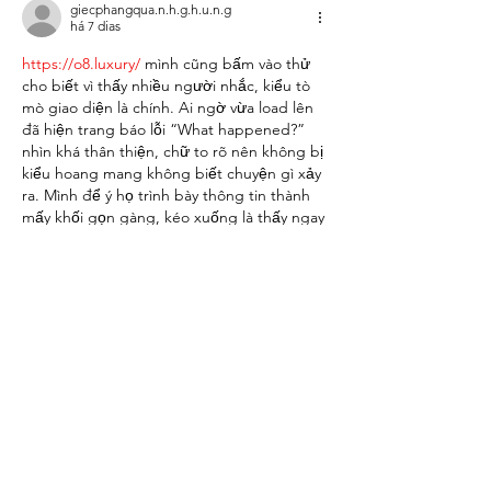
giecphangqua.n.h.g.h.u.n.g
há 7 dias
https://o8.luxury/
 mình cũng bấm vào thử 
cho biết vì thấy nhiều người nhắc, kiểu tò 
mò giao diện là chính. Ai ngờ vừa load lên 
đã hiện trang báo lỗi “What happened?” 
nhìn khá thân thiện, chữ to rõ nên không bị 
kiểu hoang mang không biết chuyện gì xảy 
ra. Mình để ý họ trình bày thông tin thành 
mấy khối gọn gàng, kéo xuống là thấy ngay 
mấy dòng kỹ thuật như Cloudflare Ray ID 
với phần IP…
Mostrar mais
Curtir
Responder
davidthom.a.s.282.55
27 de jul.
Link vào DABET
 là mình bấm thử vì thấy 
mấy đứa bạn nói hoài, kiểu tò mò xem 