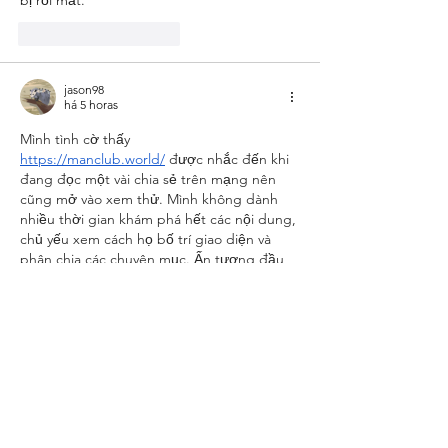
Curtir
Responder
jason98
há 5 horas
Mình tình cờ thấy 
https://manclub.world/
 được nhắc đến khi 
đang đọc một vài chia sẻ trên mạng nên 
cũng mở vào xem thử. Mình không dành 
nhiều thời gian khám phá hết các nội dung, 
chủ yếu xem cách họ bố trí giao diện và 
phân chia các chuyên mục. Ấn tượng đầu 
tiên là bố cục được làm khá mạch lạc, các 
phần thông tin được sắp xếp theo từng 
nhóm nên nhìn tổng thể khá dễ theo dõi 
và…
Mostrar mais
Curtir
Responder