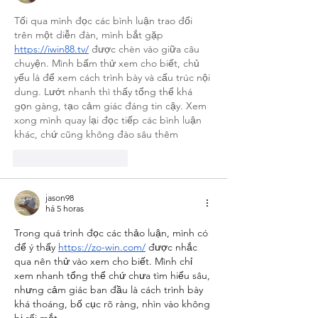
Tối qua mình đọc các bình luận trao đổi 
trên một diễn đàn, mình bắt gặp 
https://iwin88.tv/
 được chèn vào giữa câu 
chuyện. Mình bấm thử xem cho biết, chủ 
yếu là để xem cách trình bày và cấu trúc nội 
dung. Lướt nhanh thì thấy tổng thể khá 
gọn gàng, tạo cảm giác đáng tin cậy. Xem 
xong mình quay lại đọc tiếp các bình luận 
khác, chứ cũng không đào sâu thêm
Curtir
Responder
jason98
há 5 horas
Trong quá trình đọc các thảo luận, mình có 
để ý thấy 
https://zo-win.com/
 được nhắc 
qua nên thử vào xem cho biết. Mình chỉ 
xem nhanh tổng thể chứ chưa tìm hiểu sâu, 
nhưng cảm giác ban đầu là cách trình bày 
khá thoáng, bố cục rõ ràng, nhìn vào không 
bị rối mắt.